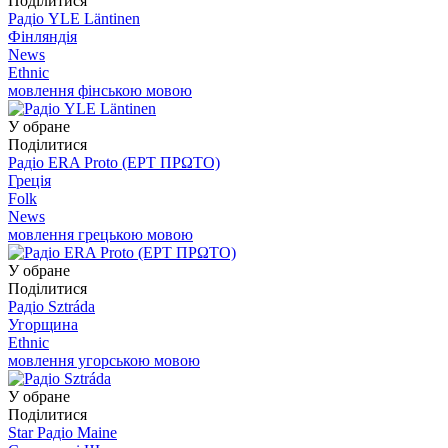
Поділитися
Радіо YLE Läntinen
Фінляндія
News
Ethnic
мовлення фінською мовою
У обране
Поділитися
Радіо ERA Proto (ΕΡΤ ΠΡΩΤΟ)
Греція
Folk
News
мовлення грецькою мовою
У обране
Поділитися
Радіо Sztráda
Угорщина
Ethnic
мовлення угорською мовою
У обране
Поділитися
Star Радіо Maine