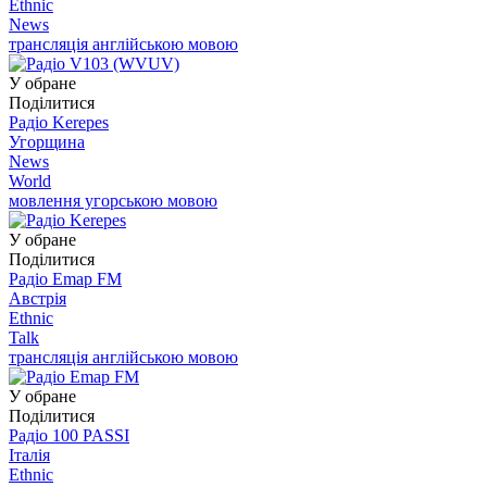
Ethnic
News
трансляція англійською мовою
У обране
Поділитися
Радіо Kerepes
Угорщина
News
World
мовлення угорською мовою
У обране
Поділитися
Радіо Emap FM
Австрія
Ethnic
Talk
трансляція англійською мовою
У обране
Поділитися
Радіо 100 PASSI
Італія
Ethnic