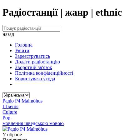
Радіостанції | жанр | ethnic
назад
Головна
Увійти
Зареєструватись
Додати радіостанцію
Зворотній зв'язок
Політика конфіденційності
Користувача угода
Радіо P4 Malmöhus
Швеція
Culture
Pop
мовлення шведською мовою
У обране