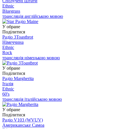
Сполучені Штати
Ethnic
Bluegrass
трансляція англійською мовою
У обране
Поділитися
Радіо 3Toastbrot
Німеччина
Ethnic
Rock
трансляція німецькою мовою
У обране
Поділитися
Радіо Margherita
Італія
Ethnic
60's
трансляція італійською мовою
У обране
Поділитися
Радіо V103 (WVUV)
Американське Самоа