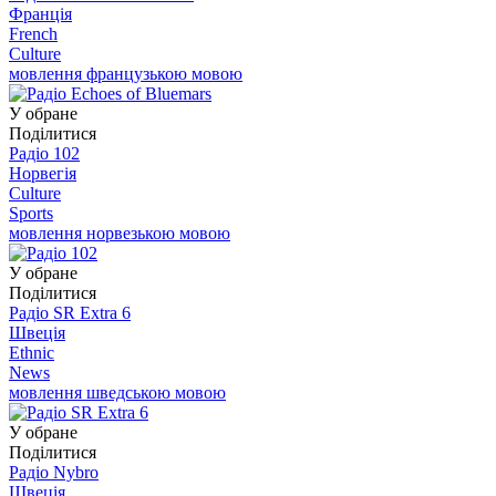
Франція
French
Culture
мовлення французькою мовою
У обране
Поділитися
Радіо 102
Норвегія
Culture
Sports
мовлення норвезькою мовою
У обране
Поділитися
Радіо SR Extra 6
Швеція
Ethnic
News
мовлення шведською мовою
У обране
Поділитися
Радіо Nybro
Швеція