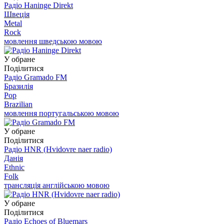
Радіо Haninge Direkt
Швеція
Metal
Rock
мовлення шведською мовою
У обране
Поділитися
Радіо Gramado FM
Бразилія
Pop
Brazilian
мовлення португальською мовою
У обране
Поділитися
Радіо HNR (Hvidovre naer radio)
Данія
Ethnic
Folk
трансляція англійською мовою
У обране
Поділитися
Радіо Echoes of Bluemars