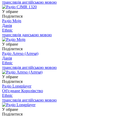
трансляція англійською мовою
У обране
Поділитися
Радіо Mojn
Данія
Ethnic
трансляція данською мовою
У обране
Поділитися
Радіо Arreso (Arresø)
Данія
Ethnic
трансляція англійською мовою
У обране
Поділитися
Радіо Longplayer
Об'єднане Королівство
Ethnic
трансляція англійською мовою
У обране
Поділитися