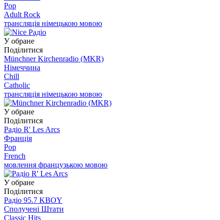
Pop
Adult Rock
трансляція німецькою мовою
У обране
Поділитися
Münchner Kirchenradio (MKR)
Німеччина
Chill
Catholic
трансляція німецькою мовою
У обране
Поділитися
Радіо R' Les Arcs
Франція
Pop
French
мовлення французькою мовою
У обране
Поділитися
Радіо 95.7 KBOY
Сполучені Штати
Classic Hits