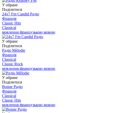
У обране
Поділитися
24x7 Fm Candid Радіо
Франція
Classic Hits
Classical
мовлення французькою мовою
У обране
Поділитися
Радіо Mélodie
Франція
Classical
Classic Rock
мовлення французькою мовою
У обране
Поділитися
Bonne Радіо
Франція
Classical
Classic Hits
мовлення французькою мовою