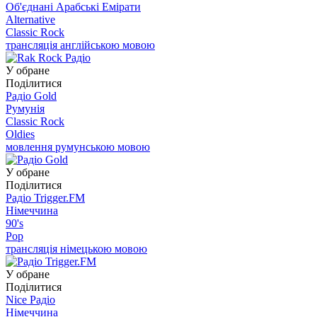
Об'єднані Арабські Емірати
Alternative
Classic Rock
трансляція англійською мовою
У обране
Поділитися
Радіо Gold
Румунія
Classic Rock
Oldies
мовлення румунською мовою
У обране
Поділитися
Радіо Trigger.FM
Німеччина
90's
Pop
трансляція німецькою мовою
У обране
Поділитися
Nice Радіо
Німеччина