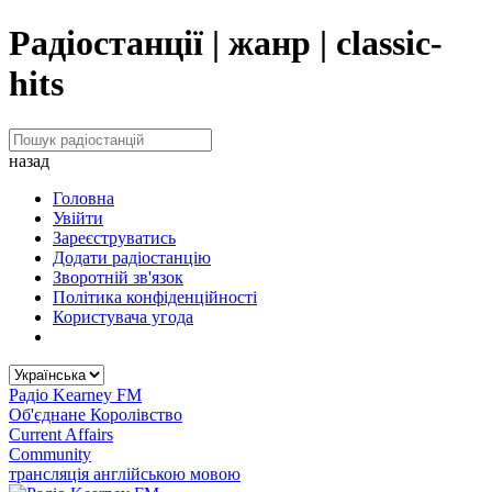
Радіостанції | жанр | classic-
hits
назад
Головна
Увійти
Зареєструватись
Додати радіостанцію
Зворотній зв'язок
Політика конфіденційності
Користувача угода
Радіо Kearney FM
Об'єднане Королівство
Current Affairs
Community
трансляція англійською мовою