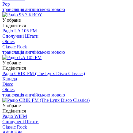
Pop
трансляція англійською мовою
У обране
Поділитися
Радіо LA 105 FM
Сполучені Штати
Oldies
Classic Rock
трансляція англійською мовою
У обране
Поділитися
Радіо CRIK FM (The Lynx Disco Classics)
Канада
Disco
Oldies
трансляція англійською мовою
У обране
Поділитися
Радіо WIFM
Сполучені Штати
Classic Rock
Adult Hits