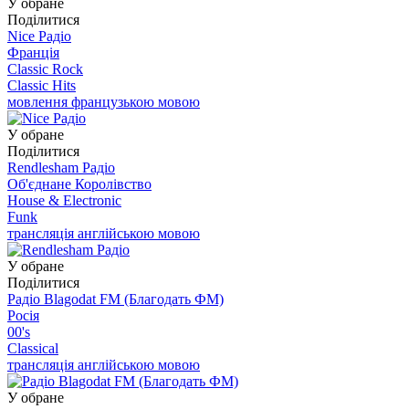
У обране
Поділитися
Nice Радіо
Франція
Classic Rock
Classic Hits
мовлення французькою мовою
У обране
Поділитися
Rendlesham Радіо
Об'єднане Королівство
House & Electronic
Funk
трансляція англійською мовою
У обране
Поділитися
Радіо Blagodat FM (Благодать ФМ)
Росія
00's
Classical
трансляція англійською мовою
У обране