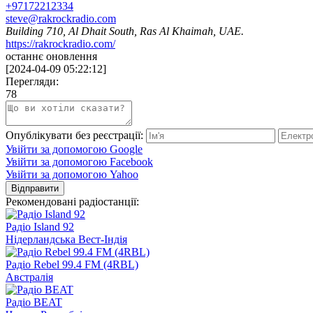
+97172212334
steve@rakrockradio.com
Building 710, Al Dhait South, Ras Al Khaimah, UAE.
https://rakrockradio.com/
останнє оновлення
[
2024-04-09 05:22:12
]
Перегляди:
78
Опублікувати без реєстрації:
Увійти за допомогою Google
Увійти за допомогою Facebook
Увійти за допомогою Yahoo
Відправити
Рекомендовані радіостанції:
Радіо Island 92
Нідерландська Вест-Індія
Радіо Rebel 99.4 FM (4RBL)
Австралія
Радіо BEAT