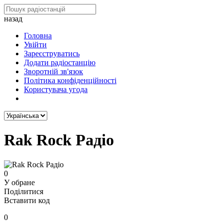
назад
Головна
Увійти
Зареєструватись
Додати радіостанцію
Зворотній зв'язок
Політика конфіденційності
Користувача угода
Rak Rock Радіо
0
У обране
Поділитися
Вставити код
0