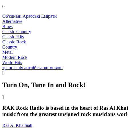
0
Об'єднані Арабські Емірати
Alternative
Blues
Classic Country
Classic Hits
Classic Rock
Country
Metal
Modern Rock
World Hits
трансляція англійською мовою
[
Turn On, Tune In and Rock!
]
RAK Rock Radio is based in the heart of Ras Al Khaim
music from the greatest unsigned rock musicians wor
Ras Al Khaimah