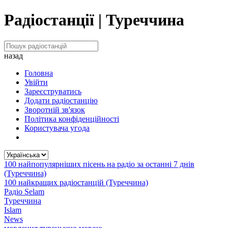
Радіостанції | Туреччина
назад
Головна
Увійти
Зареєструватись
Додати радіостанцію
Зворотній зв'язок
Політика конфіденційності
Користувача угода
100 найпопулярніших пісень на радіо за останні 7 днів
(Туреччина)
100 найкращих радіостанцій (Туреччина)
Радіо Selam
Туреччина
Islam
News