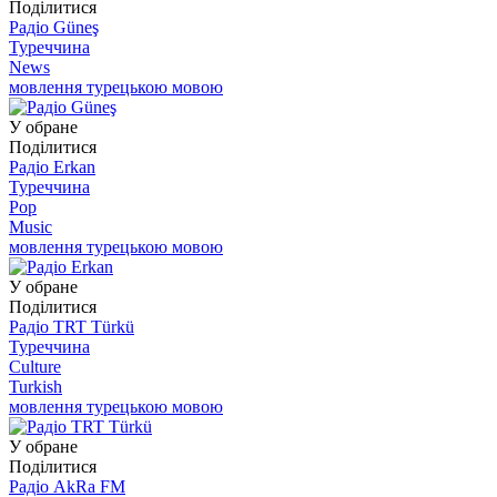
Поділитися
Радіо Güneş
Туреччина
News
мовлення турецькою мовою
У обране
Поділитися
Радіо Erkan
Туреччина
Pop
Music
мовлення турецькою мовою
У обране
Поділитися
Радіо TRT Türkü
Туреччина
Culture
Turkish
мовлення турецькою мовою
У обране
Поділитися
Радіо AkRa FM