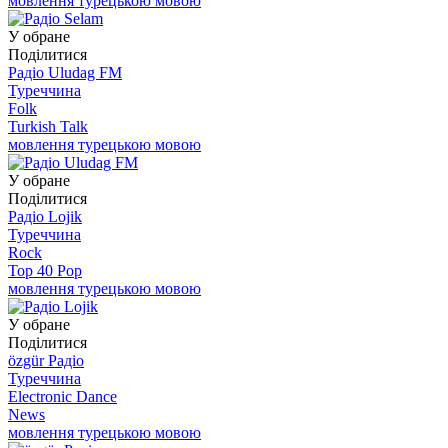
мовлення турецькою мовою
У обране
Поділитися
Радіо Uludag FM
Туреччина
Folk
Turkish Talk
мовлення турецькою мовою
У обране
Поділитися
Радіо Lojik
Туреччина
Rock
Top 40 Pop
мовлення турецькою мовою
У обране
Поділитися
özgür Радіо
Туреччина
Electronic Dance
News
мовлення турецькою мовою