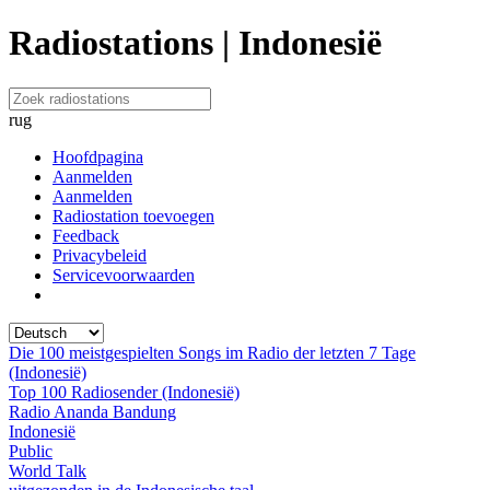
Radiostations | Indonesië
rug
Hoofdpagina
Aanmelden
Aanmelden
Radiostation toevoegen
Feedback
Privacybeleid
Servicevoorwaarden
Die 100 meistgespielten Songs im Radio der letzten 7 Tage
(Indonesië)
Top 100 Radiosender (Indonesië)
Radio Ananda Bandung
Indonesië
Public
World Talk