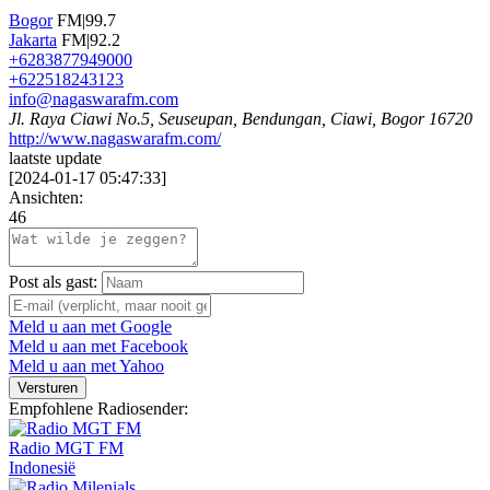
Bogor
FM|99.7
Jakarta
FM|92.2
+6283877949000
+622518243123
info@nagaswarafm.com
Jl. Raya Ciawi No.5, Seuseupan, Bendungan, Ciawi, Bogor 16720
http://www.nagaswarafm.com/
laatste update
[
2024-01-17 05:47:33
]
Ansichten:
46
Post als gast:
Meld u aan met Google
Meld u aan met Facebook
Meld u aan met Yahoo
Versturen
Empfohlene Radiosender:
Radio MGT FM
Indonesië