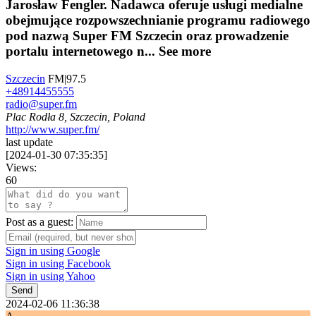
Jarosław Fengler. Nadawca oferuje usługi medialne
obejmujące rozpowszechnianie programu radiowego
pod nazwą Super FM Szczecin oraz prowadzenie
portalu internetowego n...
See more
Szczecin
FM|97.5
+48914455555
radio@super.fm
Plac Rodła 8, Szczecin, Poland
http://www.super.fm/
last update
[
2024-01-30 07:35:35
]
Views:
60
Post as a guest:
Sign in using Google
Sign in using Facebook
Sign in using Yahoo
Send
2024-02-06 11:36:38