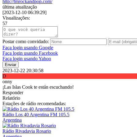
http://fmrockandpop.com/
última atualização
[
2023-12-10 06:39:29
]
Visualizações:
57
Postar como convidado:
Faça login usando Google
Faça login usando Facebook
Faça login usando Yahoo
Enviar
2023-12-22 20:30:58
D
onny
¡Las Islas Cook te están escuchando!
Responder
Relatório
Estações de rádio recomendadas:
Rádio Los 40 Argentina FM 105.5
Argentina
Rádio Rivadavia Rosario
Argentina