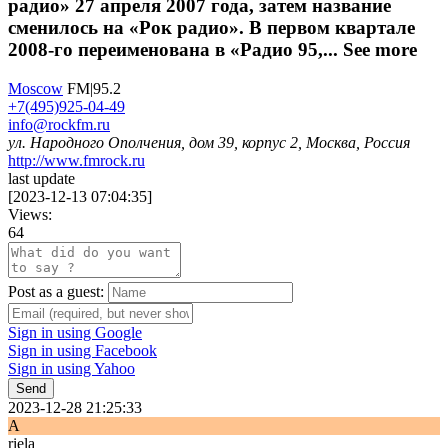
радио» 27 апреля 2007 года, затем название
сменилось на «Рок радио». В первом квартале
2008-го переименована в «Радио 95,...
See more
Moscow
FM|95.2
+7(495)925-04-49
info@rockfm.ru
ул. Народного Ополчения, дом 39, корпус 2, Москва, Россия
http://www.fmrock.ru
last update
[
2023-12-13 07:04:35
]
Views:
64
Post as a guest:
Sign in using Google
Sign in using Facebook
Sign in using Yahoo
Send
2023-12-28 21:25:33
A
riela