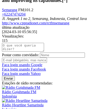
and improving its capabilities.[*]
Semarang
FM|101.2
+62247474204
Jl. Anggrek 1 no 2, Semarang, Indonesia, Central Java
http://www.cppradionet.com/rctfmsemarang
última atualização
[
2024-03-10 05:56:35
]
Visualizações:
115
Postar como convidado:
Faça login usando Google
Faça login usando Facebook
Faça login usando Yahoo
Enviar
Estações de rádio recomendadas:
Rádio Gajahmada FM
Indonésia
Rádio Heartline Samarinda