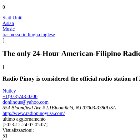
0
Stati Uniti
Asian
Music
trasmesso in lingua inglese
[
The only 24-Hour American-Filipino Radi
]
Radio Pinoy is considered the official radio station o
Nutley
+1(973)743-0200
donlinous@yahoo.com
554 Bloomfield Ave # L1Bloomfield, NJ 07003-3380USA
http://www.radiopinoyusa.com/
ultimo aggiornamento
[
2023-12-24 07:05:07
]
Visualizzazioni:
51