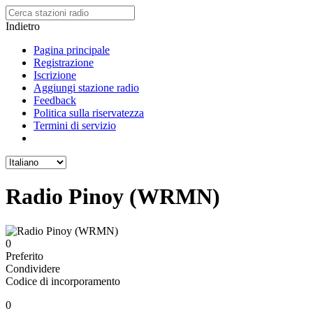
Indietro
Pagina principale
Registrazione
Iscrizione
Aggiungi stazione radio
Feedback
Politica sulla riservatezza
Termini di servizio
Radio Pinoy (WRMN)
0
Preferito
Condividere
Codice di incorporamento
0