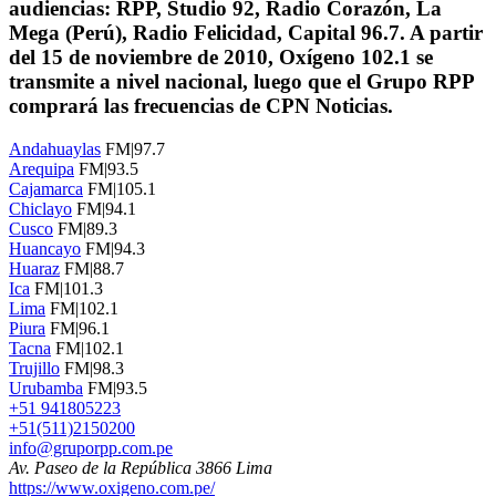
audiencias: RPP, Studio 92, Radio Corazón, La
Mega (Perú), Radio Felicidad, Capital 96.7. A partir
del 15 de noviembre de 2010, Oxígeno 102.1 se
transmite a nivel nacional, luego que el Grupo RPP
comprará las frecuencias de CPN Noticias.
Andahuaylas
FM|97.7
Arequipa
FM|93.5
Cajamarca
FM|105.1
Chiclayo
FM|94.1
Cusco
FM|89.3
Huancayo
FM|94.3
Huaraz
FM|88.7
Ica
FM|101.3
Lima
FM|102.1
Piura
FM|96.1
Tacna
FM|102.1
Trujillo
FM|98.3
Urubamba
FM|93.5
+51 941805223
+51(511)2150200
info@gruporpp.com.pe
Av. Paseo de la República 3866 Lima
https://www.oxigeno.com.pe/