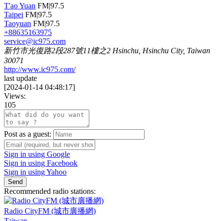
T'ao Yuan
FM|97.5
Taipei
FM|97.5
Taoyuan
FM|97.5
+88635163975
service@ic975.com
新竹市光復路2段287號11樓之2 Hsinchu, Hsinchu City, Taiwan
30071
http://www.ic975.com/
last update
[
2024-01-14 04:48:17
]
Views:
105
Post as a guest:
Sign in using Google
Sign in using Facebook
Sign in using Yahoo
Send
Recommended radio stations:
Radio CityFM (城市廣播網)
Taiwan