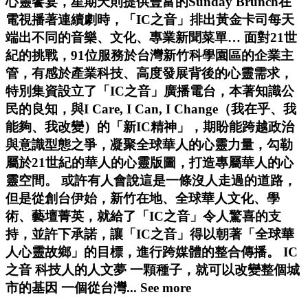
心靈饗宴，星期天則提供豐富的Sunday Brunch在
電視播著連續劇時，「IC之音」排出黃金卡司每天
端出不同的音樂、文化、專業新聞菜單… 面對21世
紀的挑戰，91位服務於台灣新竹科學園區的企業主
管，有感於產業科技、高度發展背後的心靈需求，
特別集資設立了「IC之音」廣播電台，本著知識公
民的良知，與I Care, I Can, I Change（我在乎、我
能夠、我改變）的「新IC精神」，期盼能跨越政治
與意識型態之爭，凝聚全球華人的心靈力量，勾勒
屬於21世紀的華人的心靈版圖，打造專屬華人的心
靈空間。 或許有人會說這是一條沒人走過的道路，
但是從創台伊始，新竹在地、全球華人文化、學
術、藝壇菁英，就給了「IC之音」令人驚喜的支
持，並許下承諾，讓「IC之音」得以朝著「全球華
人心靈故鄉」的目標，進行跨媒體的整合傳播。 IC
之音 科技人的人文夢 一顆種子，就可以改變整個城
市的基因 一個從台灣...
See more