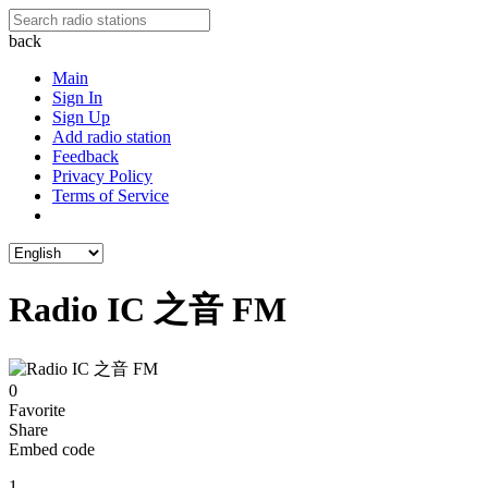
back
Main
Sign In
Sign Up
Add radio station
Feedback
Privacy Policy
Terms of Service
Radio IC 之音 FM
0
Favorite
Share
Embed code
1