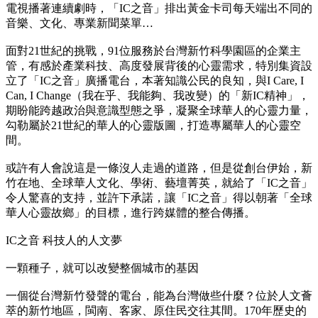
電視播著連續劇時，「IC之音」排出黃金卡司每天端出不同的
音樂、文化、專業新聞菜單…
面對21世紀的挑戰，91位服務於台灣新竹科學園區的企業主
管，有感於產業科技、高度發展背後的心靈需求，特別集資設
立了「IC之音」廣播電台，本著知識公民的良知，與I Care, I
Can, I Change（我在乎、我能夠、我改變）的「新IC精神」，
期盼能跨越政治與意識型態之爭，凝聚全球華人的心靈力量，
勾勒屬於21世紀的華人的心靈版圖，打造專屬華人的心靈空
間。
或許有人會說這是一條沒人走過的道路，但是從創台伊始，新
竹在地、全球華人文化、學術、藝壇菁英，就給了「IC之音」
令人驚喜的支持，並許下承諾，讓「IC之音」得以朝著「全球
華人心靈故鄉」的目標，進行跨媒體的整合傳播。
IC之音 科技人的人文夢
一顆種子，就可以改變整個城市的基因
一個從台灣新竹發聲的電台，能為台灣做些什麼？位於人文薈
萃的新竹地區，閩南、客家、原住民交往其間。170年歷史的