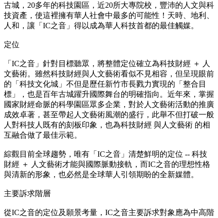
古城，20多年的科技園區，近20所大專院校，豐沛的人文與科
技資產，使這裡擁有華人社會中最多的可能性！天時、地利、
人和，讓「IC之音」得以成為華人科技首都的最佳觸媒。
定位
「IC之音」針對目標聽眾，將整體定位確立為科技財經 ＋ 人
文藝術。雖然科技財經與人文藝術看似不見相容，但呈現眼前
的「科技文化城」不但是歷任新竹市長戮力實現的「整合目
標」，也是百年古城躍升國際舞台的明確指向。近年來，掌握
國家財經命脈的科學園區眾多企業，對於人文藝術活動的推廣
成效卓著，甚至帶起人文藝術風潮的盛行，此舉不但打破一般
人對科技人既有的刻板印象，也為科技財經 與人文藝術 的相
互融合做了最佳示範。
綜觀目前全球趨勢，唯有「IC之音」清楚鮮明的定位 -- 科技
財經 ＋ 人文藝術才能與國際脈動接軌，而IC之音的理想性格
與清新的形象，也必然是全球華人引領期盼的全新媒體。
主要訴求階層
從IC之音的定位及願景考量，IC之音主要訴求對象應為中高階