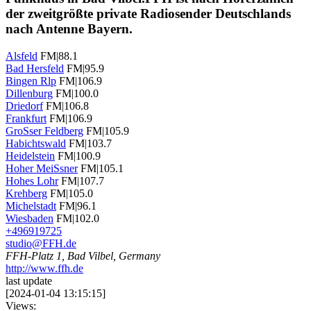
der zweitgrößte private Radiosender Deutschlands
nach Antenne Bayern.
Alsfeld
FM|88.1
Bad Hersfeld
FM|95.9
Bingen Rlp
FM|106.9
Dillenburg
FM|100.0
Driedorf
FM|106.8
Frankfurt
FM|106.9
GroSser Feldberg
FM|105.9
Habichtswald
FM|103.7
Heidelstein
FM|100.9
Hoher MeiSsner
FM|105.1
Hohes Lohr
FM|107.7
Krehberg
FM|105.0
Michelstadt
FM|96.1
Wiesbaden
FM|102.0
+496919725
studio@FFH.de
FFH-Platz 1, Bad Vilbel, Germany
http://www.ffh.de
last update
[
2024-01-04 13:15:15
]
Views: