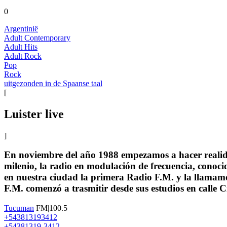
0
Argentinië
Adult Contemporary
Adult Hits
Adult Rock
Pop
Rock
uitgezonden in de Spaanse taal
[
Luister live
]
En noviembre del año 1988 empezamos a hacer realida
milenio, la radio en modulación de frecuencia, conoc
en nuestra ciudad la primera Radio F.M. y la llamamo
F.M. comenzó a trasmitir desde sus estudios en calle 
Tucuman
FM|100.5
+543813193412
+54381319-3412