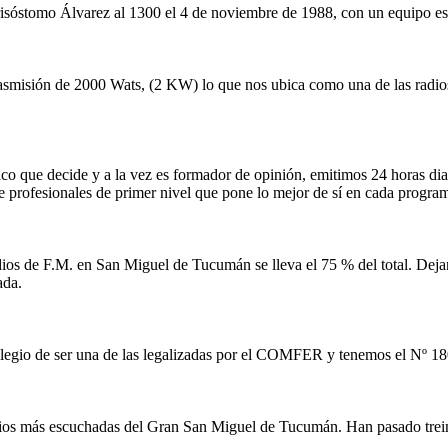
risóstomo Álvarez al 1300 el 4 de noviembre de 1988, con un equipo est
rasmisión de 2000 Wats, (2 KW) lo que nos ubica como una de las radio
o que decide y a la vez es formador de opinión, emitimos 24 horas diari
de profesionales de primer nivel que pone lo mejor de sí en cada progra
os de F.M. en San Miguel de Tucumán se lleva el 75 % del total. Dejand
ada.
ilegio de ser una de las legalizadas por el COMFER y tenemos el Nº 180
adios más escuchadas del Gran San Miguel de Tucumán. Han pasado trein