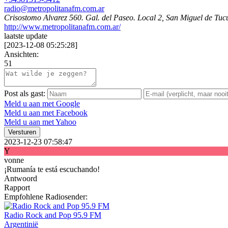
radio@metropolitanafm.com.ar
Crisostomo Alvarez 560. Gal. del Paseo. Local 2, San Miguel de Tu
http://www.metropolitanafm.com.ar/
laatste update
[
2023-12-08 05:25:28
]
Ansichten:
51
Post als gast:
Meld u aan met Google
Meld u aan met Facebook
Meld u aan met Yahoo
Versturen
2023-12-23 07:58:47
Y
vonne
¡Rumanía te está escuchando!
Antwoord
Rapport
Empfohlene Radiosender:
Radio Rock and Pop 95.9 FM
Argentinië