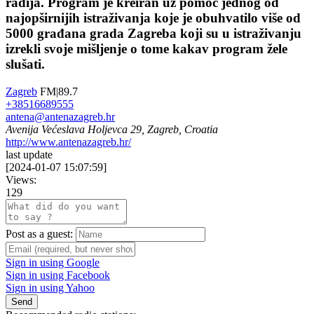
radija. Program je kreiran uz pomoć jednog od
najopširnijih istraživanja koje je obuhvatilo više od
5000 građana grada Zagreba koji su u istraživanju
izrekli svoje mišljenje o tome kakav program žele
slušati.
Zagreb
FM|89.7
+38516689555
antena@antenazagreb.hr
Avenija Većeslava Holjevca 29, Zagreb, Croatia
http://www.antenazagreb.hr/
last update
[
2024-01-07 15:07:59
]
Views:
129
Post as a guest:
Sign in using Google
Sign in using Facebook
Sign in using Yahoo
Send