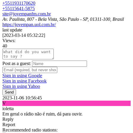
+5511931170620
+55115641-5875
site@jovempanfm.com.br
Av. Paulista, 807 - Bela Vista, São Paulo - SP, 01311-100, Brasil
https://jovempan.uol.com.br/
last update
[
2023-03-14 05:32:22
]
Views:
40
Post as a guest:
Sign in using Google
Sign in using Facebook
Sign in using Yahoo
Send
2023-11-06 10:56:45
V
ioletta
Em geral o rádio não é ruim, dá para ouvir.
Reply
Report
Recommended radio stations: