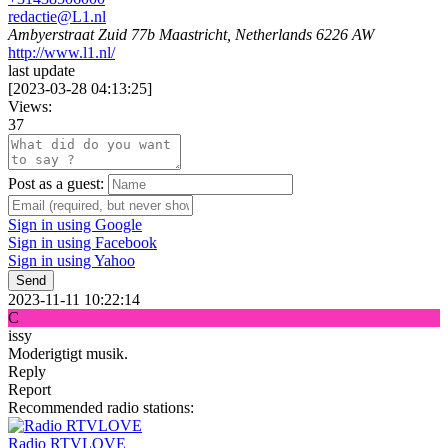
redactie@L1.nl
Ambyerstraat Zuid 77b Maastricht, Netherlands 6226 AW
http://www.l1.nl/
last update
[
2023-03-28 04:13:25
]
Views:
37
Post as a guest:
Sign in using Google
Sign in using Facebook
Sign in using Yahoo
Send
2023-11-11 10:22:14
C
issy
Moderigtigt musik.
Reply
Report
Recommended radio stations:
Radio RTVLOVE