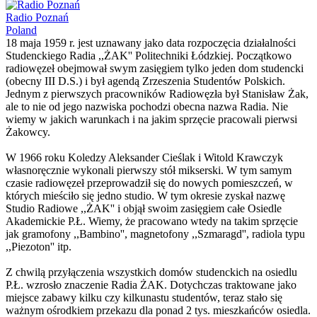
Radio Poznań
Poland
18 maja 1959 r. jest uznawany jako data rozpoczęcia działalności
Studenckiego Radia ,,ŻAK'' Politechniki Łódzkiej. Początkowo
radiowęzeł obejmował swym zasięgiem tylko jeden dom studencki
(obecny III D.S.) i był agendą Zrzeszenia Studentów Polskich.
Jednym z pierwszych pracowników Radiowęzła był Stanisław Żak,
ale to nie od jego nazwiska pochodzi obecna nazwa Radia. Nie
wiemy w jakich warunkach i na jakim sprzęcie pracowali pierwsi
Żakowcy.
W 1966 roku Koledzy Aleksander Cieślak i Witold Krawczyk
własnoręcznie wykonali pierwszy stół mikserski. W tym samym
czasie radiowęzeł przeprowadził się do nowych pomieszczeń, w
których mieściło się jedno studio. W tym okresie zyskał nazwę
Studio Radiowe ,,ŻAK'' i objął swoim zasięgiem całe Osiedle
Akademickie P.Ł. Wiemy, że pracowano wtedy na takim sprzęcie
jak gramofony ,,Bambino'', magnetofony ,,Szmaragd'', radiola typu
,,Piezoton'' itp.
Z chwilą przyłączenia wszystkich domów studenckich na osiedlu
P.Ł. wzrosło znaczenie Radia ŻAK. Dotychczas traktowane jako
miejsce zabawy kilku czy kilkunastu studentów, teraz stało się
ważnym ośrodkiem przekazu dla ponad 2 tys. mieszkańców osiedla.