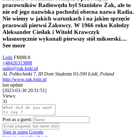
pracowników Radiowęzła był Stanisław Żak, ale to
nie od jego nazwiska pochodzi obecna nazwa Radia.
Nie wiemy w jakich warunkach i na jakim sprzęcie
pracowali pierwsi Żakowcy. W 1966 roku Koledzy
Aleksander Cieślak i Witold Krawczyk
własnoręcznie wykonali pierwszy stół mikserski....
See more
Lodz
FM|88.8
+48426313888
radio@zak.lodz.pl
Al. Politechniki 7, III Dom Studenta 93-590 Łódź, Poland
http://www.zak.lodz.pl
last update
[
2023-03-30 20:31:51
]
Views:
31
Post as a guest:
Sign in using Google