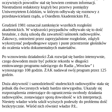
oczywistych powodów stał się bowiem centrum informacji.
Niestrudzeni redaktorzy krążyli bez przerwy pomiędzy
Uniwersytetem Łódzkim, w którym odbywały się rozmowy z
przedstawicielami rządu, a Osiedlem Akademickim P.Ł.
Grudzień 1981 oznaczał zamknięcie wszelkich rozgłośni
akademickich. W większości przypadków odbywało się to dość
brutalnie, z dużą szkodą dla zawartośći taśmotek radiowęzłów.
Żakowcy, ostrzeżeni przez zaprzyjaźnione rozgłośnie, zdążyli
wykorzystać podpodłogowe szpary i puste przestrzenie głośników
do ocalenia wielu dokumentalnych materiałów.
Po wznowieniu działalności Żak rozwijał się bardzo intensywnie,
czego dowodem może być pobicie rekordu w długości
emitowanego programu należącego do Radia ,,Wrocław'' i
wynoszącego 108 godzin. ŻAK nadawał swój program przez 125
godzin.
Duża aktywność i samodzielność studenckich radiowęzłów stała się
jednak dla ówczesnych władz bardzo niewygodna. Ukazały się
rozporządzenia zmierzające do ograniczenia swobody działania
radiowęzłów, zostawiające sporą dowolność w ich interpretacji.
Niestety władze wielu szkół wyższych podeszły do problemu dość
bezkrytycznie. Wśród nich również władze P.Ł.