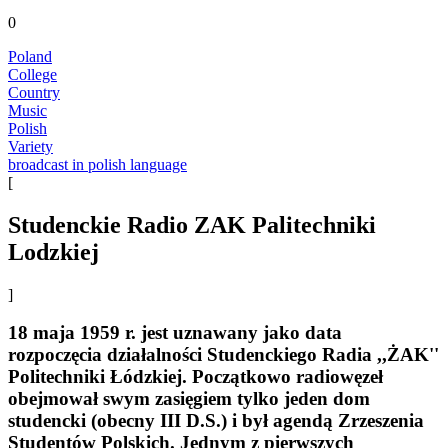
0
Poland
College
Country
Music
Polish
Variety
broadcast in polish language
[
Studenckie Radio ZAK Palitechniki
Lodzkiej
]
18 maja 1959 r. jest uznawany jako data
rozpoczęcia działalności Studenckiego Radia ,,ŻAK''
Politechniki Łódzkiej. Początkowo radiowęzeł
obejmował swym zasięgiem tylko jeden dom
studencki (obecny III D.S.) i był agendą Zrzeszenia
Studentów Polskich. Jednym z pierwszych