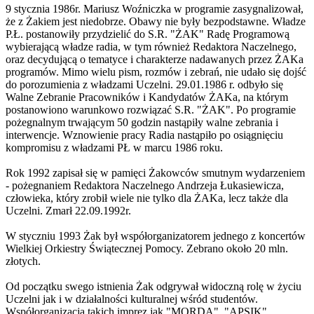
9 stycznia 1986r. Mariusz Woźniczka w programie zasygnalizował,
że z Żakiem jest niedobrze. Obawy nie były bezpodstawne. Władze
P.Ł. postanowiły przydzielić do S.R. "ŻAK" Radę Programową
wybierającą władze radia, w tym również Redaktora Naczelnego,
oraz decydującą o tematyce i charakterze nadawanych przez ŻAKa
programów. Mimo wielu pism, rozmów i zebrań, nie udało się dojść
do porozumienia z władzami Uczelni. 29.01.1986 r. odbyło się
Walne Zebranie Pracowników i Kandydatów ŻAKa, na którym
postanowiono warunkowo rozwiązać S.R. "ŻAK". Po programie
pożegnalnym trwającym 50 godzin nastąpiły walne zebrania i
interwencje. Wznowienie pracy Radia nastąpiło po osiągnięciu
kompromisu z władzami PŁ w marcu 1986 roku.
Rok 1992 zapisał się w pamięci Żakowców smutnym wydarzeniem
- pożegnaniem Redaktora Naczelnego Andrzeja Łukasiewicza,
człowieka, który zrobił wiele nie tylko dla ŻAKa, lecz także dla
Uczelni. Zmarł 22.09.1992r.
W styczniu 1993 Żak był współorganizatorem jednego z koncertów
Wielkiej Orkiestry Świątecznej Pomocy. Zebrano około 20 mln.
złotych.
Od początku swego istnienia Żak odgrywał widoczną rolę w życiu
Uczelni jak i w działalności kulturalnej wśród studentów.
Współorganizacja takich imprez jak "MORDA", "APSIK",