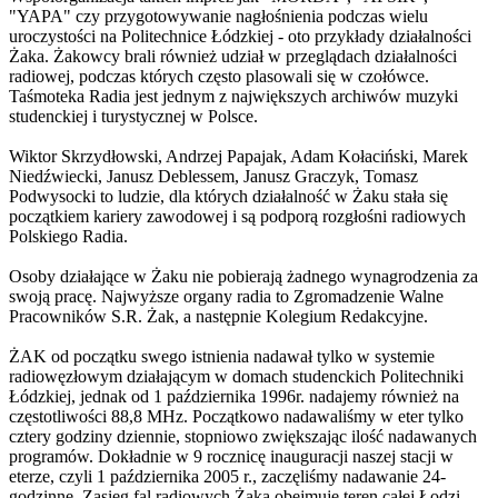
"YAPA" czy przygotowywanie nagłośnienia podczas wielu
uroczystości na Politechnice Łódzkiej - oto przykłady działalności
Żaka. Żakowcy brali również udział w przeglądach działalności
radiowej, podczas których często plasowali się w czołówce.
Taśmoteka Radia jest jednym z największych archiwów muzyki
studenckiej i turystycznej w Polsce.
Wiktor Skrzydłowski, Andrzej Papajak, Adam Kołaciński, Marek
Niedźwiecki, Janusz Deblessem, Janusz Graczyk, Tomasz
Podwysocki to ludzie, dla których działalność w Żaku stała się
początkiem kariery zawodowej i są podporą rozgłośni radiowych
Polskiego Radia.
Osoby działające w Żaku nie pobierają żadnego wynagrodzenia za
swoją pracę. Najwyższe organy radia to Zgromadzenie Walne
Pracowników S.R. Żak, a następnie Kolegium Redakcyjne.
ŻAK od początku swego istnienia nadawał tylko w systemie
radiowęzłowym działającym w domach studenckich Politechniki
Łódzkiej, jednak od 1 października 1996r. nadajemy również na
częstotliwości 88,8 MHz. Początkowo nadawaliśmy w eter tylko
cztery godziny dziennie, stopniowo zwiększając ilość nadawanych
programów. Dokładnie w 9 rocznicę inauguracji naszej stacji w
eterze, czyli 1 października 2005 r., zaczęliśmy nadawanie 24-
godzinne. Zasięg fal radiowych Żaka obejmuje teren całej Łodzi,