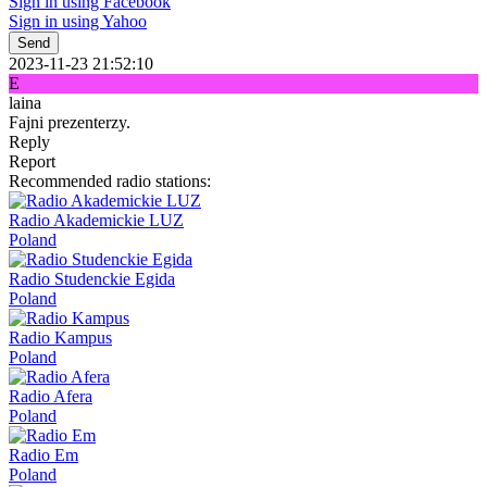
Sign in using Facebook
Sign in using Yahoo
Send
2023-11-23 21:52:10
E
laina
Fajni prezenterzy.
Reply
Report
Recommended radio stations:
Radio Akademickie LUZ
Poland
Radio Studenckie Egida
Poland
Radio Kampus
Poland
Radio Afera
Poland
Radio Em
Poland