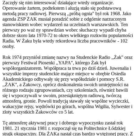
Zaczęły się nim interesować działające wtedy organizacje.
Operowanie żartem, podtekstem i aluzją stało się podstawową
metodą pracy radiowej. Pierwszą ,,próbą ognia'' był rok 1968. Jako
agenda ZSP ŻAK musiał poradzić sobie z odgórnie narzuconym
stanowiskiem wobec wydarzeń na uczelniach warszawskich. Ten
pierwszy po waż ny sprawdzian wobec słuchaczy wypadł chyba
dobrze skoro lata 1970-72 to okres wielkiego rozkwitu popularności
Radia. W Żaku była wtedy rekordowa liczba pracowników - 102
osoby.
Rok 1974 przyniósł zmianę nazwy na Studenckie Radio ,,Żak'' oraz
pierwszy Festiwal Piosenki ,,YAPA'', którego Żak był
współorganizatorem. Współpraca ta trwa po dziś dzień. Juwenalia i
wszystkie imprezy studenckie mające miejsce w obrębie Osiedla
Akademickiego odbywały się przy współudziale i pomocy S.R.
,,ŻAK'', a Żakowcy, oprócz doskonalenia swoich umiejętności na
różnego rodzaju zgrupowaniach, czy szkoleniach, również bawili
się i wypoczywali w swoim, przesiąkniętym radiową, twórczą
atmosferą, gronie. Powoli tradycją stawały się wspólne wycieczki,
wakacyjne rejsy, wędrówki po górach, wspólna Wigilia, Sylwester i
zloty wszystkich Żakowców co 5 lat.
Tę atmosferę aktywnej pracy i dobrego wypoczynku zastał rok
1981. 21 stycznia 1981 r. rozpoczął się na Politechnice Łódzkiej
strajk okupacyjny. Dla ŻAKa nastał czas bardzo wytężonej pracy. Z