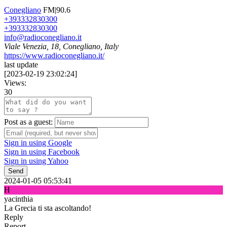
Conegliano
FM|90.6
+393332830300
+393332830300
info@radioconegliano.it
Viale Venezia, 18, Conegliano, Italy
https://www.radioconegliano.it/
last update
[
2023-02-19 23:02:24
]
Views:
30
Post as a guest:
Sign in using Google
Sign in using Facebook
Sign in using Yahoo
Send
2024-01-05 05:53:41
H
yacinthia
La Grecia ti sta ascoltando!
Reply
Report