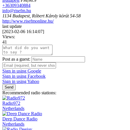
Budapest
FM|98.9
+36309340884
info@risefm.hu
1134 Budapest, Róbert Károly körút 54-58
http://www.risefmonline.hu/
last update
[
2023-02-06 16:14:07
]
Views:
41
Post as a guest:
Sign in using Google
Sign in using Facebook
Sign in using Yahoo
Send
Recommended radio stations:
Radio972
Netherlands
Deep Dance Radio
Netherlands