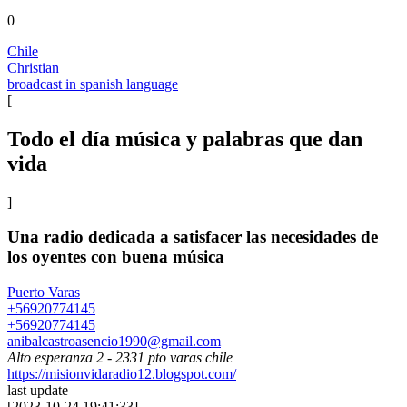
0
Chile
Christian
broadcast in spanish language
[
Todo el día música y palabras que dan
vida
]
Una radio dedicada a satisfacer las necesidades de
los oyentes con buena música
Puerto Varas
+56920774145
+56920774145
anibalcastroasencio1990@gmail.com
Alto esperanza 2 - 2331 pto varas chile
https://misionvidaradio12.blogspot.com/
last update
[
2023-10-24 19:41:33
]