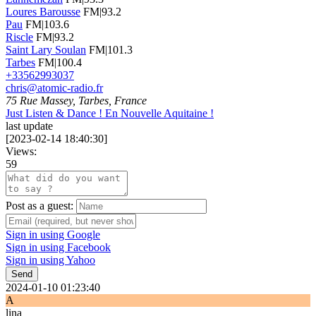
Loures Barousse
FM|93.2
Pau
FM|103.6
Riscle
FM|93.2
Saint Lary Soulan
FM|101.3
Tarbes
FM|100.4
+33562993037
chris@atomic-radio.fr
75 Rue Massey, Tarbes, France
Just Listen & Dance ! En Nouvelle Aquitaine !
last update
[
2023-02-14 18:40:30
]
Views:
59
Post as a guest:
Sign in using Google
Sign in using Facebook
Sign in using Yahoo
Send
2024-01-10 01:23:40
A
lina