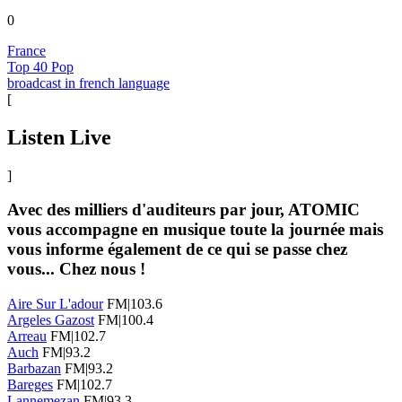
0
France
Top 40 Pop
broadcast in french language
[
Listen Live
]
Avec des milliers d'auditeurs par jour, ATOMIC
vous accompagne en musique toute la journée mais
vous informe également de ce qui se passe chez
vous... Chez nous !
Aire Sur L'adour
FM|103.6
Argeles Gazost
FM|100.4
Arreau
FM|102.7
Auch
FM|93.2
Barbazan
FM|93.2
Bareges
FM|102.7
Lannemezan
FM|93.3