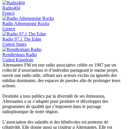
Radio404
France
Radio Athensnoise Rocks
Greece
Radio 97.1 The Edge
United States
Rendlesham Radio
United Kingdom
Alternantes FM est une radio associative crййe en 1987 par un
collectif d’associations et d’individus partageant le mкme projet,
ouvrir une radio utile, offrant aux acteurs exclus ou ignorйs des
mйdias dominants, des espaces de paroles afin de prolonger leurs
actions.
Destinйe а tous publics par la diversitй de ses йmissions,
Alternantes a su s’adapter pour produire et dйvelopper des
programmes de qualitй qui s’imposent dans le paysage
radiophonique de notre rйgion.
L’association des salariйs et des bйnйvoles est porteuse de
crйativitй. Elle donne aussi sa couleur а Alternantes. Elle est