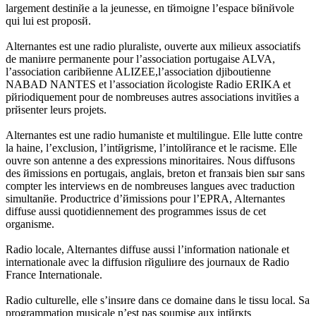
largement destinйe а la jeunesse, en tйmoigne l’espace bйnйvole
qui lui est proposй.
Alternantes est une radio pluraliste, ouverte aux milieux associatifs
de maniиre permanente pour l’association portugaise ALVA,
l’association caribйenne ALIZEE,l’association djiboutienne
NABAD NANTES et l’association йcologiste Radio ERIKA et
pйriodiquement pour de nombreuses autres associations invitйes а
prйsenter leurs projets.
Alternantes est une radio humaniste et multilingue. Elle lutte contre
la haine, l’exclusion, l’intйgrisme, l’intolйrance et le racisme. Elle
ouvre son antenne а des expressions minoritaires. Nous diffusons
des йmissions en portugais, anglais, breton et franзais bien sыr sans
compter les interviews en de nombreuses langues avec traduction
simultanйe. Productrice d’йmissions pour l’EPRA, Alternantes
diffuse aussi quotidiennement des programmes issus de cet
organisme.
Radio locale, Alternantes diffuse aussi l’information nationale et
internationale avec la diffusion rйguliиre des journaux de Radio
France Internationale.
Radio culturelle, elle s’insиre dans ce domaine dans le tissu local. Sa
programmation musicale n’est pas soumise aux intйrкts