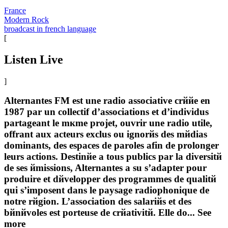
France
Modern Rock
broadcast in french language
[
Listen Live
]
Alternantes FM est une radio associative crййe en
1987 par un collectif d’associations et d’individus
partageant le mкme projet, ouvrir une radio utile,
offrant aux acteurs exclus ou ignorйs des mйdias
dominants, des espaces de paroles afin de prolonger
leurs actions. Destinйe а tous publics par la diversitй
de ses йmissions, Alternantes a su s’adapter pour
produire et dйvelopper des programmes de qualitй
qui s’imposent dans le paysage radiophonique de
notre rйgion. L’association des salariйs et des
bйnйvoles est porteuse de crйativitй. Elle do...
See
more