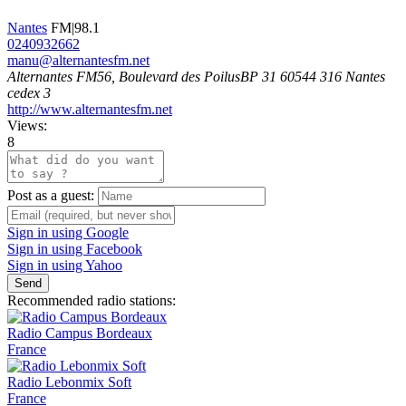
Nantes
FM|98.1
0240932662
manu@alternantesfm.net
Alternantes FM56, Boulevard des PoilusBP 31 60544 316 Nantes
cedex 3
http://www.alternantesfm.net
Views:
8
Post as a guest:
Sign in using Google
Sign in using Facebook
Sign in using Yahoo
Send
Recommended radio stations:
Radio Campus Bordeaux
France
Radio Lebonmix Soft
France