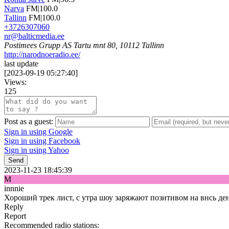
Narva
FM|100.0
Tallinn
FM|100.0
+3726307060
nr@balticmedia.ee
Postimees Grupp AS Tartu mnt 80, 10112 Tallinn
http://narodnoeradio.ee/
last update
[
2023-09-19 05:27:40
]
Views:
125
Post as a guest:
Sign in using Google
Sign in using Facebook
Sign in using Yahoo
Send
2023-11-23 18:45:39
M
innnie
Хороший трек лист, с утра шоу заряжают позитивом на внсь ден
Reply
Report
Recommended radio stations: