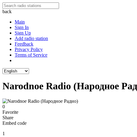
back
Main
Sign In
Sign Up
Add radio station
Feedback
Privacy Policy
Terms of Service
Narodnoe Radio (Народное Рад
0
Favorite
Share
Embed code
1