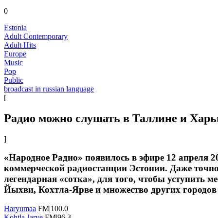
0
Estonia
Adult Contemporary
Adult Hits
Europe
Music
Pop
Public
broadcast in russian language
[
Радио можно слушать в Таллине и Харь
]
«Народное Радио» появилось в эфире 12 апреля 2
коммерческой радиостанции Эстонии. Даже точное
легендарная «сотка», для того, чтобы уступить 
Йыхви, Кохтла-Ярве и множество других городов 
Haryumaa
FM|100.0
Kohtla Jarve
FM|96.3