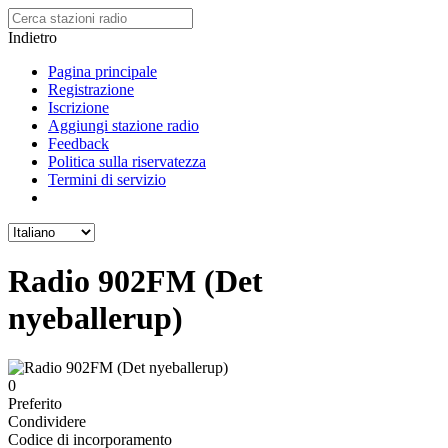
Indietro
Pagina principale
Registrazione
Iscrizione
Aggiungi stazione radio
Feedback
Politica sulla riservatezza
Termini di servizio
Radio 902FM (Det
nyeballerup)
0
Preferito
Condividere
Codice di incorporamento