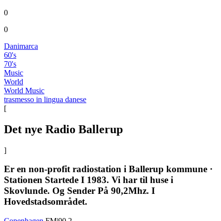
0
0
Danimarca
60's
70's
Music
World
World Music
trasmesso in lingua danese
[
Det nye Radio Ballerup
]
Er en non-profit radiostation i Ballerup kommune ·
Stationen Startede I 1983. Vi har til huse i
Skovlunde. Og Sender På 90,2Mhz. I
Hovedstadsområdet.
Copenhagen
FM|90.2