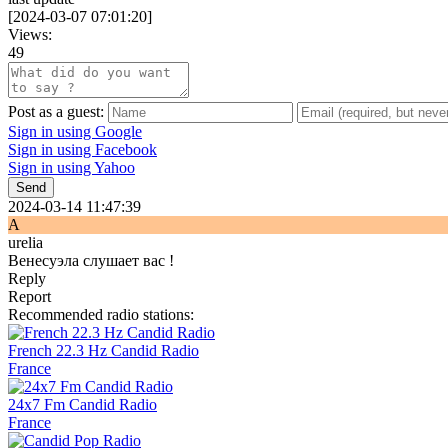
[
2024-03-07 07:01:20
]
Views:
49
Post as a guest:
Sign in using Google
Sign in using Facebook
Sign in using Yahoo
Send
2024-03-14 11:47:39
A
urelia
Венесуэла слушает вас !
Reply
Report
Recommended radio stations:
French 22.3 Hz Candid Radio
France
24x7 Fm Candid Radio
France