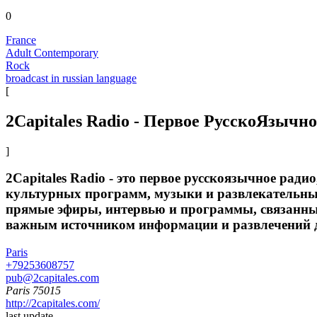
0
France
Adult Contemporary
Rock
broadcast in russian language
[
2Capitales Radio - Первое РусскоЯзычн
]
2Capitales Radio - это первое русскоязычное рад
культурных программ, музыки и развлекательных
прямые эфиры, интервью и программы, связанные
важным источником информации и развлечений д
Paris
+79253608757
pub@2capitales.com
Paris 75015
http://2capitales.com/
last update