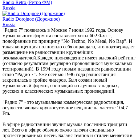
Radio Retro (Ретро ФМ)
Russia
Radio Dorojnoe (Дорожное)
Russia
"Радио 7" появилось в Москве 7 июня 1992 года. Основу
музыкального формата составляют хиты 60-90-х гг.,
подобранные по принципу "No Techno, No Metal, No Rap". И
такая концепция полностью себя оправдала, что подтверждает
размещение на радиостанции крупнейших
рекламодателей.Каждое произведение имеет высокий рейтинг
(согласно результатам регулярно проводящихся музыкальных
тестирований). В 1994 году новым названием радиостанции
стало "Радио 7". Уже осенью 1996 года радиостанция
закрепилась в тройке лидеров. Был создан новый
музыкальный формат, состоящий из лучших западных,
русских и классических музыкальных произведений.
"Радио 7" - это музыкальная коммерческая радиостанция,
осуществляющая круглосуточное вещание на частоте 104,7
Fm.
В эфире радиостанции звучит музыка последних тридцати
лет. Всего в эфире обычно около тысячи специально
протестированных песен. Баланс темпов и стилей меняется в