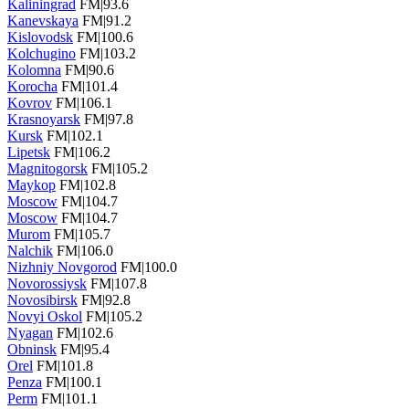
Kaliningrad
FM|93.6
Kanevskaya
FM|91.2
Kislovodsk
FM|100.6
Kolchugino
FM|103.2
Kolomna
FM|90.6
Korocha
FM|101.4
Kovrov
FM|106.1
Krasnoyarsk
FM|97.8
Kursk
FM|102.1
Lipetsk
FM|106.2
Magnitogorsk
FM|105.2
Maykop
FM|102.8
Moscow
FM|104.7
Moscow
FM|104.7
Murom
FM|105.7
Nalchik
FM|106.0
Nizhniy Novgorod
FM|100.0
Novorossiysk
FM|107.8
Novosibirsk
FM|92.8
Novyi Oskol
FM|105.2
Nyagan
FM|102.6
Obninsk
FM|95.4
Orel
FM|101.8
Penza
FM|100.1
Perm
FM|101.1