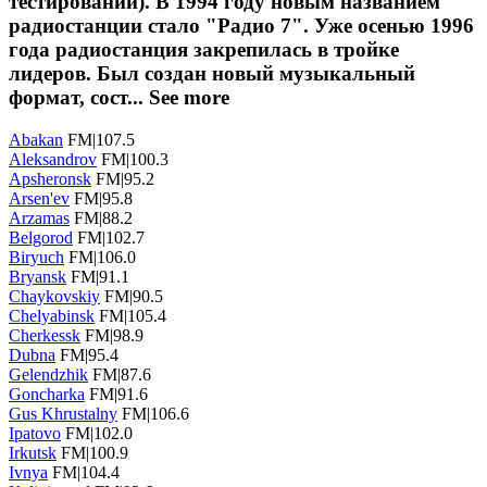
тестирований). В 1994 году новым названием
радиостанции стало "Радио 7". Уже осенью 1996
года радиостанция закрепилась в тройке
лидеров. Был создан новый музыкальный
формат, сост...
See more
Abakan
FM|107.5
Aleksandrov
FM|100.3
Apsheronsk
FM|95.2
Arsen'ev
FM|95.8
Arzamas
FM|88.2
Belgorod
FM|102.7
Biryuch
FM|106.0
Bryansk
FM|91.1
Chaykovskiy
FM|90.5
Chelyabinsk
FM|105.4
Cherkessk
FM|98.9
Dubna
FM|95.4
Gelendzhik
FM|87.6
Goncharka
FM|91.6
Gus Khrustalny
FM|106.6
Ipatovo
FM|102.0
Irkutsk
FM|100.9
Ivnya
FM|104.4