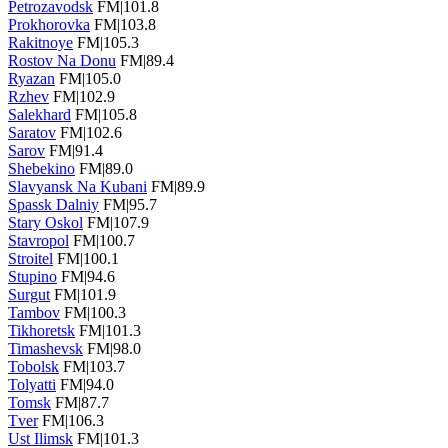
Petrozavodsk
FM|101.8
Prokhorovka
FM|103.8
Rakitnoye
FM|105.3
Rostov Na Donu
FM|89.4
Ryazan
FM|105.0
Rzhev
FM|102.9
Salekhard
FM|105.8
Saratov
FM|102.6
Sarov
FM|91.4
Shebekino
FM|89.0
Slavyansk Na Kubani
FM|89.9
Spassk Dalniy
FM|95.7
Stary Oskol
FM|107.9
Stavropol
FM|100.7
Stroitel
FM|100.1
Stupino
FM|94.6
Surgut
FM|101.9
Tambov
FM|100.3
Tikhoretsk
FM|101.3
Timashevsk
FM|98.0
Tobolsk
FM|103.7
Tolyatti
FM|94.0
Tomsk
FM|87.7
Tver
FM|106.3
Ust Ilimsk
FM|101.3