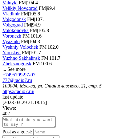
Valuyki
FM|104.4
Velikiy Novgorod
FM|99.4
Vladimir
FM|105.8
Volgodonsk
FM|107.1
Volgograd
FM|94.9
Volokonovka
FM|105.8
Voronezh
FM|101.6
Vyazniki
FM|104.3
Vyshniy Volochek
FM|102.0
Yaroslavl
FM|101.7
Yuzhno Sakhalinsk
FM|101.7
Zheleznogorsk
FM|100.6
...
See more
+7495799-97-97
777@radio7.ru
109004, Москва, ул. Станиславского, 21, стр. 5
https://radio7.ru/
last update
[
2023-03-29 21:18:15
]
Views:
402
Post as a guest: