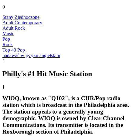
0
Stany Zjednoczone
Adult Contemporary
Adult Rock
Music
Pop
Rock
Top 40 Pop
nadawać w języku angielskim
[
Philly's #1 Hit Music Station
]
WIOQ, known as "Q102", is a CHR/Pop radio
station which is broadcast in the Philadelphia area.
The station appeals to a generally young
demographic. WIOQ is owned by Clear Channel
Communications. Its transmitter is located in the
Roxborough section of Philadelphia.