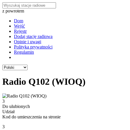
z powrotem
Dom
Wejść
Rejestr
Dodaj stację radiową
Opinie i uwagi
Polityka prywatności
Regulamin
Radio Q102 (WIOQ)
3
Do ulubionych
Udział
Kod do umieszczenia na stronie
3