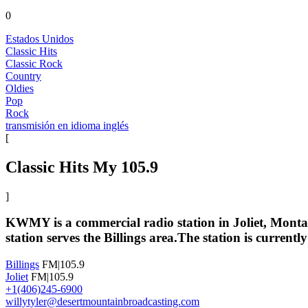
0
Estados Unidos
Classic Hits
Classic Rock
Country
Oldies
Pop
Rock
transmisión en idioma inglés
[
Classic Hits My 105.9
]
KWMY is a commercial radio station in Joliet, Montan
station serves the Billings area.The station is curre
Billings
FM|105.9
Joliet
FM|105.9
+1(406)245-6900
willytyler@desertmountainbroadcasting.com