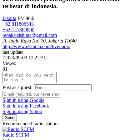
terbesar di Indonesia.
Jakarta
FM|90.0
+62 811806543
+6221-5869000
redaksielshinta@gmail.com
Jl. Joglo Raya No. 70, Jakarta 11640
http://www.elshinta.com/live/radio
last update
[
2023-09-09 12:22:31
]
Views:
81
Post as a guest:
Sign in using Google
Sign in using Facebook
Sign in using Yahoo
Send
Recommended radio stations:
Radio SCFM