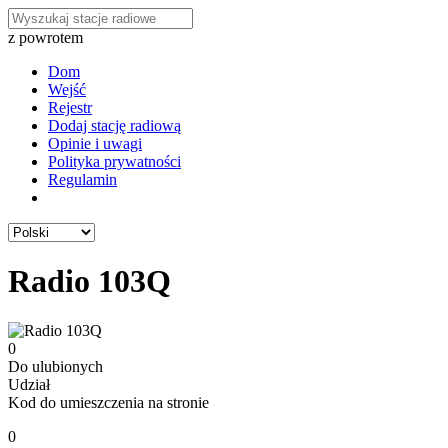
z powrotem
Dom
Wejść
Rejestr
Dodaj stację radiową
Opinie i uwagi
Polityka prywatności
Regulamin
Radio 103Q
0
Do ulubionych
Udział
Kod do umieszczenia na stronie
0