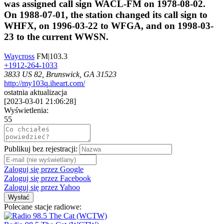
was assigned call sign WACL-FM on 1978-08-02.
On 1988-07-01, the station changed its call sign to
WHFX, on 1996-03-22 to WFGA, and on 1998-03-
23 to the current WWSN.
Waycross
FM|103.3
+1912-264-1033
3833 US 82, Brunswick, GA 31523
http://my103q.iheart.com/
ostatnia aktualizacja
[
2023-03-01 21:06:28
]
Wyświetlenia:
55
Publikuj bez rejestracji:
Zaloguj się przez Google
Zaloguj się przez Facebook
Zaloguj się przez Yahoo
Wysłać
Polecane stacje radiowe: