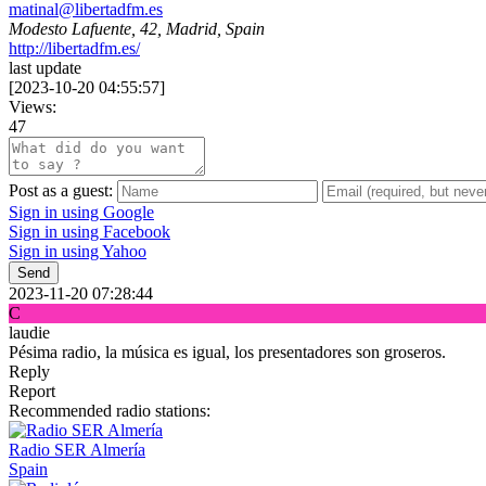
matinal@libertadfm.es
Modesto Lafuente, 42, Madrid, Spain
http://libertadfm.es/
last update
[
2023-10-20 04:55:57
]
Views:
47
Post as a guest:
Sign in using Google
Sign in using Facebook
Sign in using Yahoo
Send
2023-11-20 07:28:44
C
laudie
Pésima radio, la música es igual, los presentadores son groseros.
Reply
Report
Recommended radio stations:
Radio SER Almería
Spain