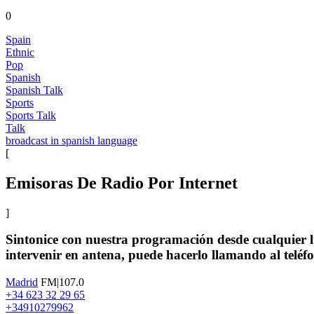
0
Spain
Ethnic
Pop
Spanish
Spanish Talk
Sports
Sports Talk
Talk
broadcast in spanish language
[
Emisoras De Radio Por Internet
]
Sintonice con nuestra programación desde cualquier lug
intervenir en antena, puede hacerlo llamando al teléf
Madrid
FM|107.0
+34 623 32 29 65
+34910279962