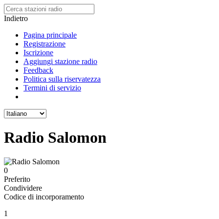
Indietro
Pagina principale
Registrazione
Iscrizione
Aggiungi stazione radio
Feedback
Politica sulla riservatezza
Termini di servizio
Radio Salomon
0
Preferito
Condividere
Codice di incorporamento
1