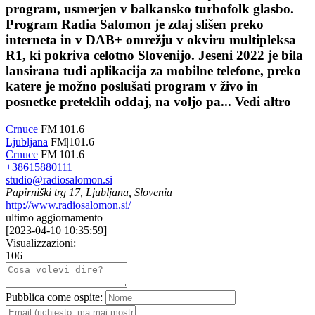
program, usmerjen v balkansko turbofolk glasbo.
Program Radia Salomon je zdaj slišen preko
interneta in v DAB+ omrežju v okviru multipleksa
R1, ki pokriva celotno Slovenijo. Jeseni 2022 je bila
lansirana tudi aplikacija za mobilne telefone, preko
katere je možno poslušati program v živo in
posnetke preteklih oddaj, na voljo pa...
Vedi altro
Crnuce
FM|101.6
Ljubljana
FM|101.6
Crnuce
FM|101.6
+38615880111
studio@radiosalomon.si
Papirniški trg 17, Ljubljana, Slovenia
http://www.radiosalomon.si/
ultimo aggiornamento
[
2023-04-10 10:35:59
]
Visualizzazioni:
106
Pubblica come ospite: