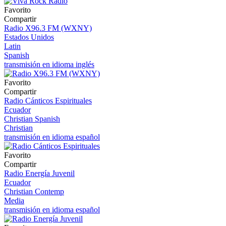
Favorito
Compartir
Radio X96.3 FM (WXNY)
Estados Unidos
Latin
Spanish
transmisión en idioma inglés
Favorito
Compartir
Radio Cánticos Espirituales
Ecuador
Christian Spanish
Christian
transmisión en idioma español
Favorito
Compartir
Radio Energía Juvenil
Ecuador
Christian Contemp
Media
transmisión en idioma español