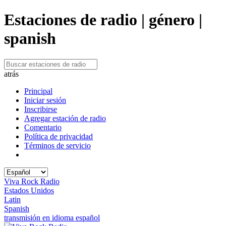
Estaciones de radio | género |
spanish
atrás
Principal
Iniciar sesión
Inscribirse
Agregar estación de radio
Comentario
Política de privacidad
Términos de servicio
Viva Rock Radio
Estados Unidos
Latin
Spanish
transmisión en idioma español