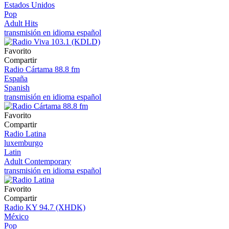
Estados Unidos
Pop
Adult Hits
transmisión en idioma español
Favorito
Compartir
Radio Cártama 88.8 fm
España
Spanish
transmisión en idioma español
Favorito
Compartir
Radio Latina
luxemburgo
Latin
Adult Contemporary
transmisión en idioma español
Favorito
Compartir
Radio KY 94.7 (XHDK)
México
Pop