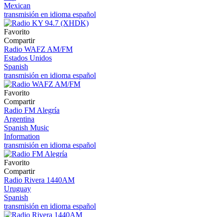
Mexican
transmisión en idioma español
Favorito
Compartir
Radio WAFZ AM/FM
Estados Unidos
Spanish
transmisión en idioma español
Favorito
Compartir
Radio FM Alegría
Argentina
Spanish Music
Information
transmisión en idioma español
Favorito
Compartir
Radio Rivera 1440AM
Uruguay
Spanish
transmisión en idioma español