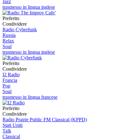
Jazz
trasmesso in lingua inglese
Preferito
Condividere
Radio Cyberfunk
Russia
Relax
Soul
trasmesso in lingua inglese
Preferito
Condividere
I2 Radio
Francia
Pop
Soul
trasmesso in lingua francese
Preferito
Condividere
Radio Prairie Public FM Classical (KPPD)
Stati Uniti
Talk
Classical