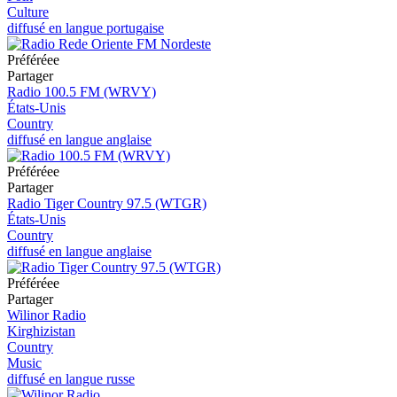
Culture
diffusé en langue portugaise
Préféréeе
Partager
Radio 100.5 FM (WRVY)
États-Unis
Country
diffusé en langue anglaise
Préféréeе
Partager
Radio Tiger Country 97.5 (WTGR)
États-Unis
Country
diffusé en langue anglaise
Préféréeе
Partager
Wilinor Radio
Kirghizistan
Country
Music
diffusé en langue russe