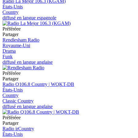
Radio La Mejor 106.3 (KGAM)
États-Unis
Country
diffusé en langue espagnole
Préféréeе
Partager
Rendlesham Radio
Royaume-Uni
Drama
Funk
diffusé en langue anglaise
Préféréeе
Partager
Radio Q106.8 Country | WQKT-DB
États-Unis
Country
Classic Country
diffusé en langue anglaise
Préféréeе
Partager
Radio irCountry
États-Unis