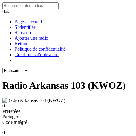
dos
Page d'accueil
S'identifier
S'inscrire
Ajouter une radio
Retour
Politique de confidentialité
Conditions d'utilisation
Radio Arkansas 103 (KWOZ)
0
Préféréeе
Partager
Code intégré
0