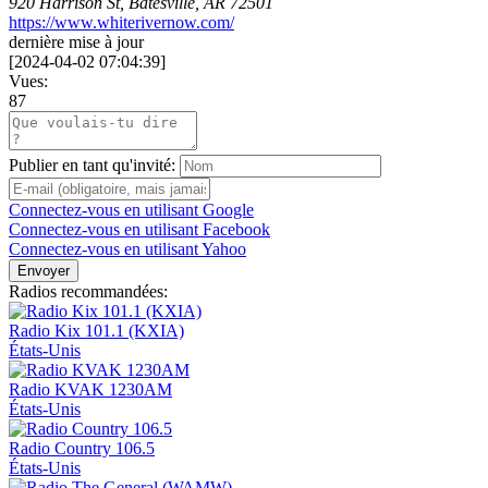
920 Harrison St, Batesville, AR 72501
https://www.whiterivernow.com/
dernière mise à jour
[
2024-04-02 07:04:39
]
Vues:
87
Publier en tant qu'invité:
Connectez-vous en utilisant Google
Connectez-vous en utilisant Facebook
Connectez-vous en utilisant Yahoo
Envoyer
Radios recommandées:
Radio Kix 101.1 (KXIA)
États-Unis
Radio KVAK 1230AM
États-Unis
Radio Country 106.5
États-Unis