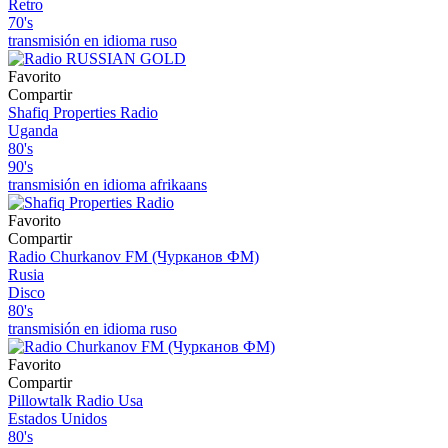
Retro
70's
transmisión en idioma ruso
Favorito
Compartir
Shafiq Properties Radio
Uganda
80's
90's
transmisión en idioma afrikaans
Favorito
Compartir
Radio Churkanov FM (Чурканов ФМ)
Rusia
Disco
80's
transmisión en idioma ruso
Favorito
Compartir
Pillowtalk Radio Usa
Estados Unidos
80's