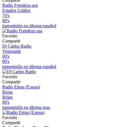
Compartir
Radio Fortaleza usa
Estados Unidos
70's
80's
transmisión en idioma español
Favorito
Compartir
Dj Carlos Radio
Venezuela
00's
80's
transmisión en idioma español
Favorito
Compartir
Radio Elena (Елена)
Rusia
Relax
80's
transmisión en idioma ruso
Favorito
Compartir