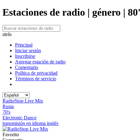
Estaciones de radio | género | 80
atrás
Principal
Iniciar sesión
Inscribirse
Agregar estación de radio
Comentario
Política de privacidad
Términos de servicio
RadioStop Live Mix
Rusia
70's
Electronic Dance
transmisión en idioma inglés
Favorito