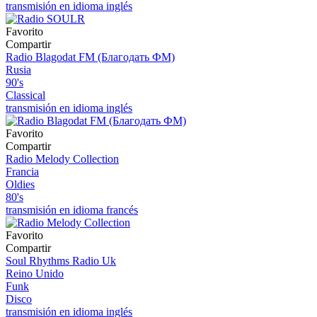
transmisión en idioma inglés
Favorito
Compartir
Radio Blagodat FM (Благодать ФМ)
Rusia
90's
Classical
transmisión en idioma inglés
Favorito
Compartir
Radio Melody Collection
Francia
Oldies
80's
transmisión en idioma francés
Favorito
Compartir
Soul Rhythms Radio Uk
Reino Unido
Funk
Disco
transmisión en idioma inglés