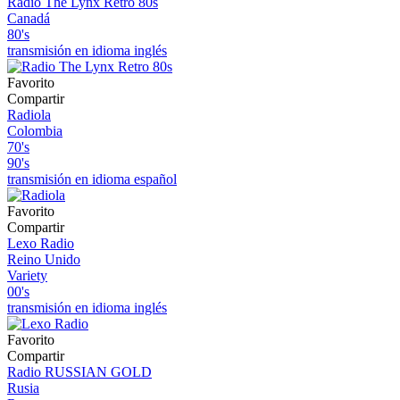
Radio The Lynx Retro 80s
Canadá
80's
transmisión en idioma inglés
Favorito
Compartir
Radiola
Colombia
70's
90's
transmisión en idioma español
Favorito
Compartir
Lexo Radio
Reino Unido
Variety
00's
transmisión en idioma inglés
Favorito
Compartir
Radio RUSSIAN GOLD
Rusia