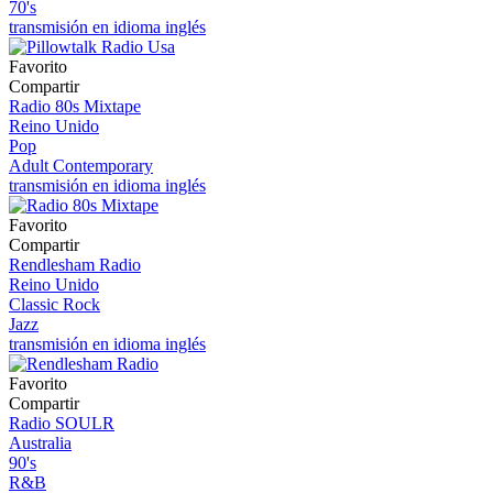
70's
transmisión en idioma inglés
Favorito
Compartir
Radio 80s Mixtape
Reino Unido
Pop
Adult Contemporary
transmisión en idioma inglés
Favorito
Compartir
Rendlesham Radio
Reino Unido
Classic Rock
Jazz
transmisión en idioma inglés
Favorito
Compartir
Radio SOULR
Australia
90's
R&B