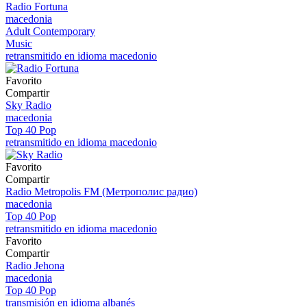
Radio Fortuna
macedonia
Adult Contemporary
Music
retransmitido en idioma macedonio
Favorito
Compartir
Sky Radio
macedonia
Top 40 Pop
retransmitido en idioma macedonio
Favorito
Compartir
Radio Metropolis FM (Метрополис радио)
macedonia
Top 40 Pop
retransmitido en idioma macedonio
Favorito
Compartir
Radio Jehona
macedonia
Top 40 Pop
transmisión en idioma albanés