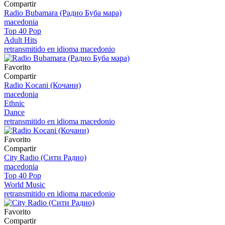
Compartir
Radio Bubamara (Радио Буба мара)
macedonia
Top 40 Pop
Adult Hits
retransmitido en idioma macedonio
Favorito
Compartir
Radio Kocani (Кочани)
macedonia
Ethnic
Dance
retransmitido en idioma macedonio
Favorito
Compartir
City Radio (Сити Радио)
macedonia
Top 40 Pop
World Music
retransmitido en idioma macedonio
Favorito
Compartir