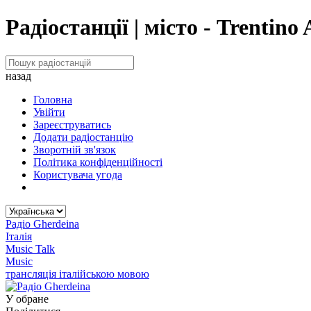
Радіостанції | місто - Trentino 
назад
Головна
Увійти
Зареєструватись
Додати радіостанцію
Зворотній зв'язок
Політика конфіденційності
Користувача угода
Радіо Gherdeina
Італія
Music Talk
Music
трансляція італійською мовою
У обране