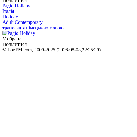
Поділитися
Радіо Holiday
Італія
Holiday
Adult Contemporary
трансляція німецькою мовою
У обране
Поділитися
© LogFM.com, 2009-2025 (
2026-08-08
,
22:25:29)