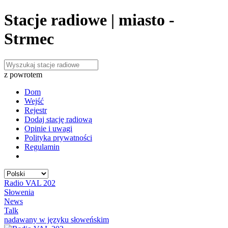
Stacje radiowe | miasto -
Strmec
z powrotem
Dom
Wejść
Rejestr
Dodaj stację radiową
Opinie i uwagi
Polityka prywatności
Regulamin
Radio VAL 202
Słowenia
News
Talk
nadawany w języku słoweńskim