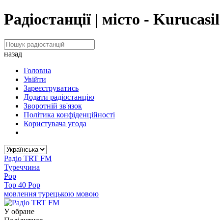
Радіостанції | місто - Kurucas
назад
Головна
Увійти
Зареєструватись
Додати радіостанцію
Зворотній зв'язок
Політика конфіденційності
Користувача угода
Радіо TRT FM
Туреччина
Pop
Top 40 Pop
мовлення турецькою мовою
У обране