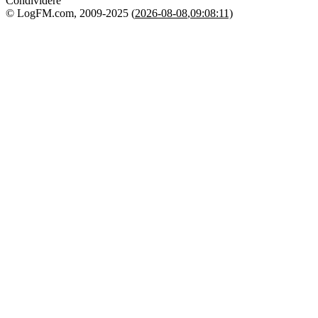
Condividere
© LogFM.com, 2009-2025 (
2026-08-08
,
09:08:11)