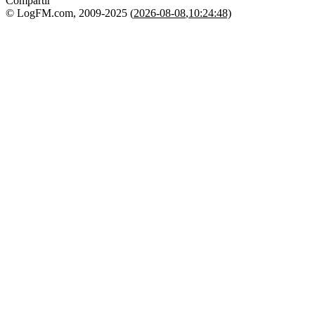
Compartir
© LogFM.com, 2009-2025 (
2026-08-08
,
10:24:48)