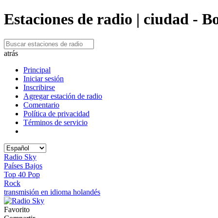
Estaciones de radio | ciudad - B
atrás
Principal
Iniciar sesión
Inscribirse
Agregar estación de radio
Comentario
Política de privacidad
Términos de servicio
Radio Sky
Países Bajos
Top 40 Pop
Rock
transmisión en idioma holandés
Favorito