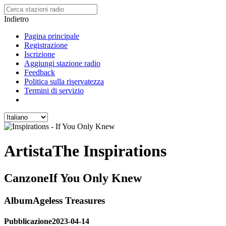
Indietro
Pagina principale
Registrazione
Iscrizione
Aggiungi stazione radio
Feedback
Politica sulla riservatezza
Termini di servizio
Artista
The Inspirations
Canzone
If You Only Knew
Album
Ageless Treasures
Pubblicazione
2023-04-14