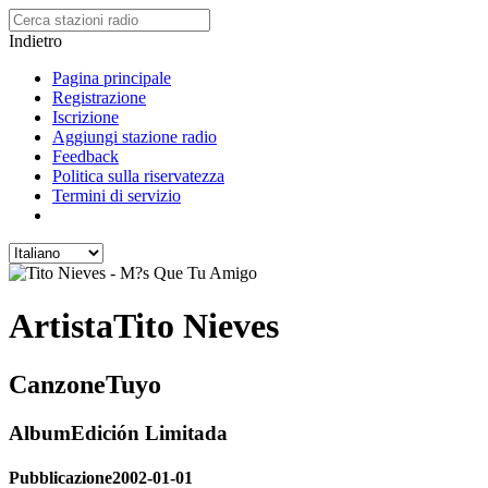
Indietro
Pagina principale
Registrazione
Iscrizione
Aggiungi stazione radio
Feedback
Politica sulla riservatezza
Termini di servizio
Artista
Tito Nieves
Canzone
Tuyo
Album
Edición Limitada
Pubblicazione
2002-01-01