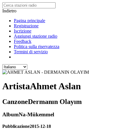
Indietro
Pagina principale
Registrazione
Iscrizione
Aggiungi stazione radio
Feedback
Politica sulla riservatezza
Termini di servizio
Artista
Ahmet Aslan
Canzone
Dermanın Olayım
Album
Na-Mükemmel
Pubblicazione
2015-12-18