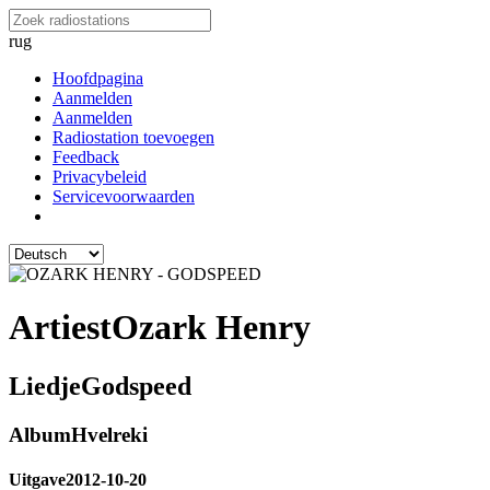
rug
Hoofdpagina
Aanmelden
Aanmelden
Radiostation toevoegen
Feedback
Privacybeleid
Servicevoorwaarden
Artiest
Ozark Henry
Liedje
Godspeed
Album
Hvelreki
Uitgave
2012-10-20