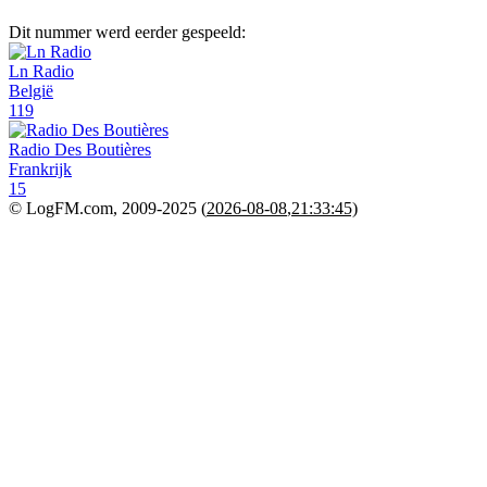
Dit nummer werd eerder gespeeld:
Ln Radio
België
119
Radio Des Boutières
Frankrijk
15
© LogFM.com, 2009-2025 (
2026-08-08
,
21:33:45)