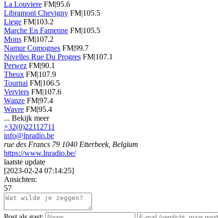
La Louviere
FM|95.6
Libramont Chevigny
FM|105.5
Liege
FM|103.2
Marche En Famenne
FM|105.5
Mons
FM|107.2
Namur Comognes
FM|99.7
Nivelles Rue Du Progres
FM|107.1
Perwez
FM|90.1
Theux
FM|107.9
Tournai
FM|106.5
Verviers
FM|107.6
Wanze
FM|97.4
Wavre
FM|95.4
...
Bekijk meer
+32(0)22112711
info@lnradio.be
rue des Francs 79 1040 Etterbeek, Belgium
https://www.lnradio.be/
laatste update
[
2023-02-24 07:14:25
]
Ansichten:
57
Post als gast: