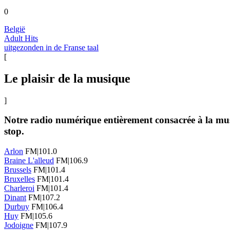
0
België
Adult Hits
uitgezonden in de Franse taal
[
Le plaisir de la musique
]
Notre radio numérique entièrement consacrée à la musi
stop.
Arlon
FM|101.0
Braine L'alleud
FM|106.9
Brussels
FM|101.4
Bruxelles
FM|101.4
Charleroi
FM|101.4
Dinant
FM|107.2
Durbuy
FM|106.4
Huy
FM|105.6
Jodoigne
FM|107.9